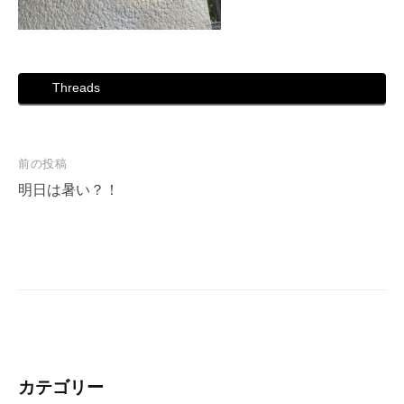
Threads
投
前の投稿
稿
明日は暑い？！
ナ
ビ
ゲ
ー
シ
ョ
ン
カテゴリー