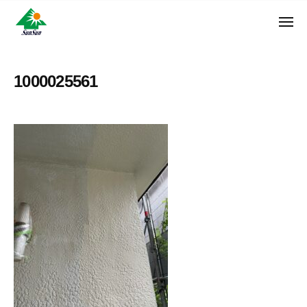
ン
コ
ュ
・
ー
ン
メ
サ
神
サ
ニ
テ
奈
ン
ュ
ン
ン
川
・
ー
リ
ツ
県
1000025561
サ
フ
へ
大
ン
ォ
和
ス
リ
ー
市
キ
フ
ム
に
ッ
ォ
株
あ
プ
ー
る
式
ム
外
会
株
壁
社
式
塗
装
会
専
社
門
店