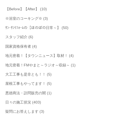
【Before】【After】
(10)
※浴室のコーキング※
(3)
ｻﾝ･ｻﾝﾘﾌｫｰﾑの【ほのぼの日常～】
(50)
スタッフ紹介
(6)
国家資格保有者
(4)
地元密着！【タウンニュース】取材！
(4)
地元密着！FMやまと～ラジオ～収録～
(1)
大工工事も是非とも！！
(5)
屋根工事もやってます！
(5)
悪徳商法・訪問販売の闇
(1)
日々の施工状況
(403)
疑問にお答えします
(3)