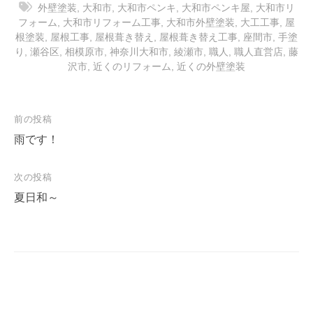
外壁塗装
,
大和市
,
大和市ペンキ
,
大和市ペンキ屋
,
大和市リ
フォーム
,
大和市リフォーム工事
,
大和市外壁塗装
,
大工工事
,
屋
根塗装
,
屋根工事
,
屋根葺き替え
,
屋根葺き替え工事
,
座間市
,
手塗
り
,
瀬谷区
,
相模原市
,
神奈川大和市
,
綾瀬市
,
職人
,
職人直営店
,
藤
沢市
,
近くのリフォーム
,
近くの外壁塗装
投
前の投稿
稿
雨です！
ナ
次の投稿
ビ
夏日和～
ゲ
ー
シ
ョ
ン