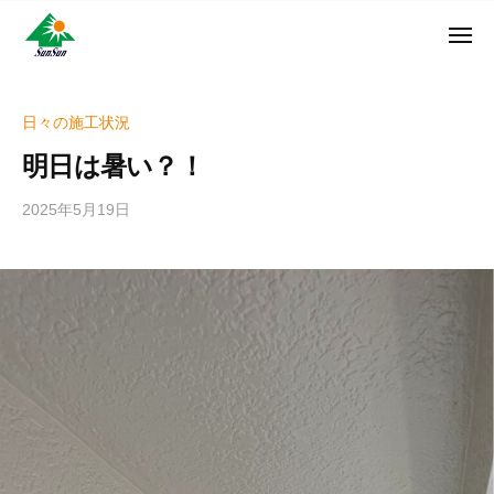
ン
コ
ュ
・
ー
ン
メ
サ
神
サ
ニ
テ
奈
ン
ュ
ン
ン
川
・
ー
リ
ツ
県
日々の施工状況
サ
フ
へ
大
ン
明日は暑い？！
ォ
和
ス
リ
ー
市
キ
フ
2025年5月19日
b
ム
に
ッ
ォ
y
株
あ
プ
w
ー
る
式
r
ム
外
会
i
株
壁
社
t
式
塗
e
装
会
r
専
社
_
門
h
店
i
z
u