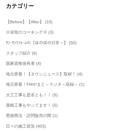
カテゴリー
【Before】【After】
(10)
※浴室のコーキング※
(3)
ｻﾝ･ｻﾝﾘﾌｫｰﾑの【ほのぼの日常～】
(50)
スタッフ紹介
(6)
国家資格保有者
(4)
地元密着！【タウンニュース】取材！
(4)
地元密着！FMやまと～ラジオ～収録～
(1)
大工工事も是非とも！！
(5)
屋根工事もやってます！
(5)
悪徳商法・訪問販売の闇
(1)
日々の施工状況
(403)