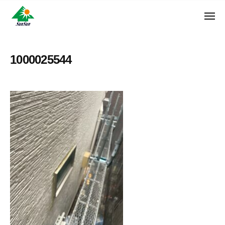
ン
コ
ュ
・
ー
ン
メ
サ
神
サ
ニ
テ
奈
ン
ュ
ン
ン
川
・
ー
リ
ツ
県
1000025544
サ
フ
へ
大
ン
ォ
和
ス
リ
ー
市
キ
フ
ム
に
ッ
ォ
株
あ
プ
ー
る
式
ム
外
会
株
壁
社
式
塗
装
会
専
社
門
店