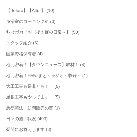
【Before】【After】
(10)
※浴室のコーキング※
(3)
ｻﾝ･ｻﾝﾘﾌｫｰﾑの【ほのぼの日常～】
(50)
スタッフ紹介
(6)
国家資格保有者
(4)
地元密着！【タウンニュース】取材！
(4)
地元密着！FMやまと～ラジオ～収録～
(1)
大工工事も是非とも！！
(5)
屋根工事もやってます！
(5)
悪徳商法・訪問販売の闇
(1)
日々の施工状況
(403)
疑問にお答えします
(3)