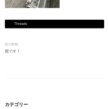
Threads
投
前の投稿
稿
雨です！
ナ
ビ
ゲ
ー
シ
ョ
ン
カテゴリー