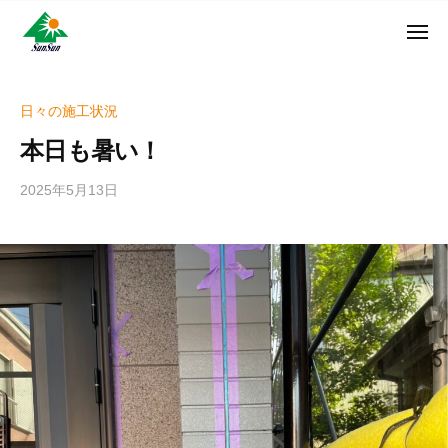
ン
コ
ュ
・
ー
ン
メ
サ
神
サ
ニ
テ
奈
ン
ュ
ン
ン
川
・
ー
リ
ツ
県
日々の施工状況
サ
フ
へ
大
ン
本日も暑い！
ォ
和
ス
リ
ー
市
キ
フ
2025年5月13日
b
ム
に
ッ
ォ
y
株
あ
プ
w
ー
る
式
r
ム
外
会
i
株
壁
社
t
式
塗
e
装
会
r
専
社
_
門
h
店
i
z
u