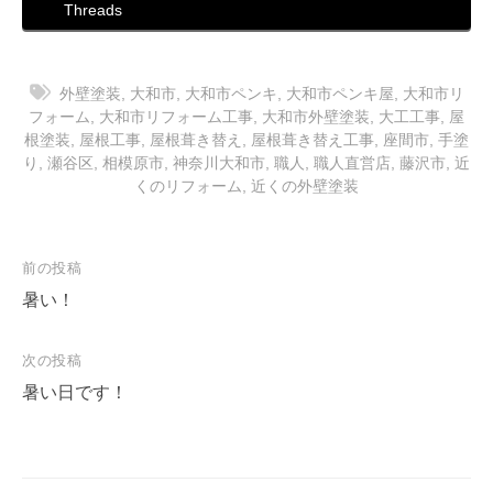
Threads
外壁塗装
,
大和市
,
大和市ペンキ
,
大和市ペンキ屋
,
大和市リ
フォーム
,
大和市リフォーム工事
,
大和市外壁塗装
,
大工工事
,
屋
根塗装
,
屋根工事
,
屋根葺き替え
,
屋根葺き替え工事
,
座間市
,
手塗
り
,
瀬谷区
,
相模原市
,
神奈川大和市
,
職人
,
職人直営店
,
藤沢市
,
近
くのリフォーム
,
近くの外壁塗装
投
前の投稿
稿
暑い！
ナ
次の投稿
ビ
暑い日です！
ゲ
ー
シ
ョ