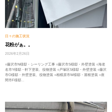
日々の施工状況
花粉がぁ。。
2026年2月26日
b
y
w
○藤沢市N様邸・シーリング工事 ○藤沢市S様邸・外壁塗装 ○海老
r
名市Y様邸・軒下塗装、役物塗装 ○戸塚区S様邸・外壁塗装 ○藤沢
i
市O様邸・外壁塗装、役物塗装 ○相模原市W様邸・屋根塗装 ○座
t
間市F様邸...
e
r
_
h
i
z