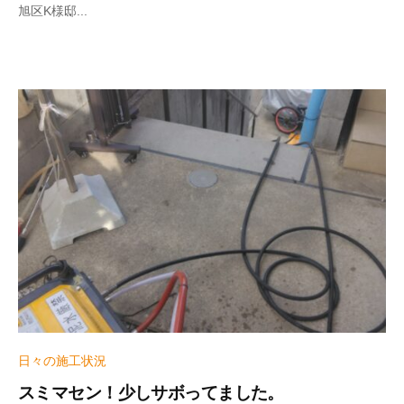
t
旭区K様邸...
e
r
_
h
i
z
u
m
e
日々の施工状況
スミマセン！少しサボってました。