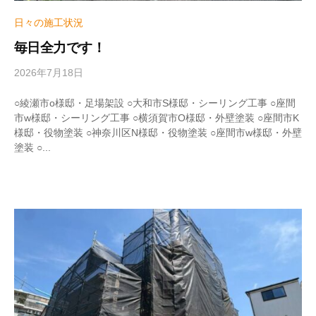
日々の施工状況
毎日全力です！
2026年7月18日
b
y
w
○綾瀬市o様邸・足場架設 ○大和市S様邸・シーリング工事 ○座間
r
市w様邸・シーリング工事 ○横須賀市O様邸・外壁塗装 ○座間市K
i
様邸・役物塗装 ○神奈川区N様邸・役物塗装 ○座間市w様邸・外壁
t
塗装 ○...
e
r
_
h
i
z
u
m
e