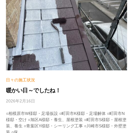
z
u
m
e
日々の施工状況
暖かい日～でしたね！
2026年2月16日
b
y
w
○相模原市W様邸・足場仮設 ○町田市K様邸・足場解体 ○町田市N
r
様邸・空け ○旭区A様邸・養生、屋根塗装 ○町田市S様邸・屋根塗
i
装、養生 ○青葉区Y様邸・シーリング工事 ○川崎市S様邸・外壁塗
t
装 ○保...