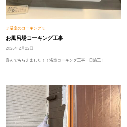
※浴室のコーキング※
お風呂場コーキング工事
2026年2月22日
b
y
w
喜んでもらえました！！浴室コーキング工事一日施工！
r
i
t
e
r
_
h
i
z
u
m