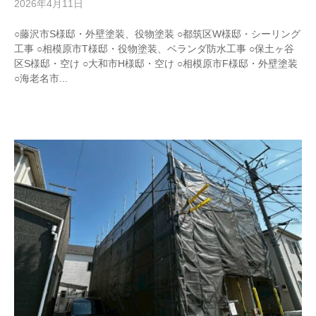
2026年4月11日
b
y
w
○藤沢市S様邸・外壁塗装、役物塗装 ○都筑区W様邸・シーリング
r
工事 ○相模原市T様邸・役物塗装、ベランダ防水工事 ○保土ヶ谷
i
区S様邸・空け ○大和市H様邸・空け ○相模原市F様邸・外壁塗装
t
○海老名市...
e
r
_
h
i
z
u
m
e