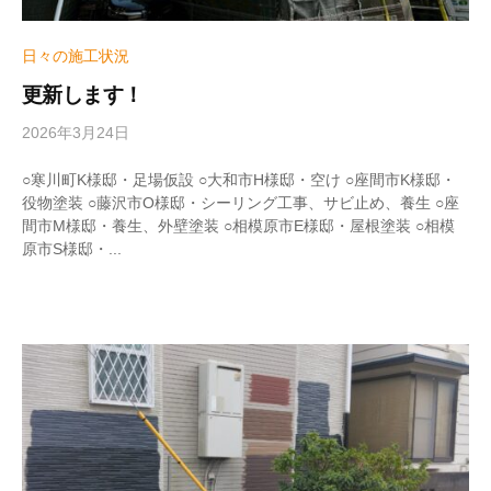
日々の施工状況
更新します！
2026年3月24日
b
y
w
○寒川町K様邸・足場仮設 ○大和市H様邸・空け ○座間市K様邸・
r
役物塗装 ○藤沢市O様邸・シーリング工事、サビ止め、養生 ○座
i
間市M様邸・養生、外壁塗装 ○相模原市E様邸・屋根塗装 ○相模
t
原市S様邸・...
e
r
_
h
i
z
u
m
e