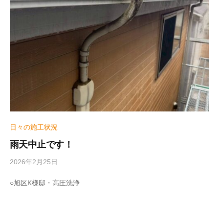
u
m
e
日々の施工状況
雨天中止です！
2026年2月25日
b
y
w
○旭区K様邸・高圧洗浄
r
i
t