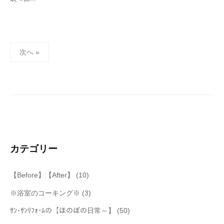
e
r
_
h
投
i
次へ »
稿
z
u
の
m
ペ
e
ー
ジ
送
り
カテゴリー
【Before】【After】
(10)
※浴室のコーキング※
(3)
ｻﾝ･ｻﾝﾘﾌｫｰﾑの【ほのぼの日常～】
(50)