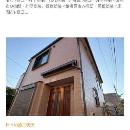
名市Y様邸・軒下塗装、役物塗装 ○戸塚区S様邸・外壁塗装 ○藤沢
i
市O様邸・外壁塗装、役物塗装 ○相模原市W様邸・屋根塗装 ○座
t
間市F様邸...
e
r
_
h
i
z
u
m
e
日々の施工状況