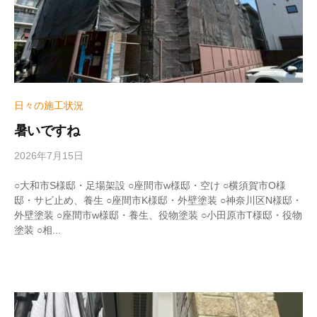
日々の施工状況
暑いですね
2026年7月15日
b
y
w
○大和市S様邸・足場架設 ○座間市w様邸・空け ○横須賀市O様
r
邸・サビ止め、養生 ○座間市K様邸・外壁塗装 ○神奈川区N様邸・
i
外壁塗装 ○座間市w様邸・養生、役物塗装 ○小田原市T様邸・役物
t
塗装 ○相...
e
r
_
h
i