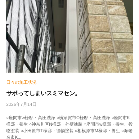
z
u
m
e
日々の施工状況
サボってしまいスミマセン。
2026年7月14日
b
y
w
○座間市w様邸・高圧洗浄 ○横須賀市O様邸・高圧洗浄 ○座間市K
r
様邸・養生 ○神奈川区N様邸・外壁塗装 ○座間市w様邸・養生、役
i
物塗装 ○小田原市T様邸・役物塗装 ○相模原市M様邸・養生 ○海老
t
名市K...