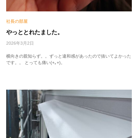
社長の部屋
やっととれたました。
2026年3月2日
b
y
w
横向きの親知らず。。ずっと違和感があったので抜いてよかった
r
です。。 とっても痛い(+｡+)。
i
t
e
r
_
h
i
z
u
m
e