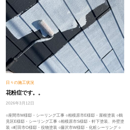
z
u
m
e
日々の施工状況
花粉症です。。
2026年3月12日
b
y
w
○座間市M様邸・シーリング工事 ○相模原市E様邸・屋根塗装 ○鶴
r
見区E様邸・シーリング工事 ○相模原市S様邸・軒下塗装、外壁塗
i
装 ○町田市O様邸・役物塗装 ○藤沢市W様邸・化粧シーリング ○