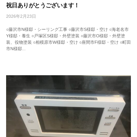
祝日ありがとうございます！
2026年2月23日
b
y
w
○藤沢市N様邸・シーリング工事 ○藤沢市S様邸・空け ○海老名市
r
Y様邸・養生 ○戸塚区S様邸・外壁塗装 ○藤沢市O様邸・外壁塗
i
装、役物塗装 ○相模原市W様邸・空け ○座間市F様邸・空け ○町田
t
市N様邸...
e
r
_
h
i
z
u
m
e