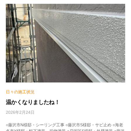
e
r
_
h
i
z
u
m
e
日々の施工状況
温かくなりましたね！
2026年2月24日
b
y
w
○藤沢市N様邸・シーリング工事 ○藤沢市S様邸・サビ止め ○海老
r