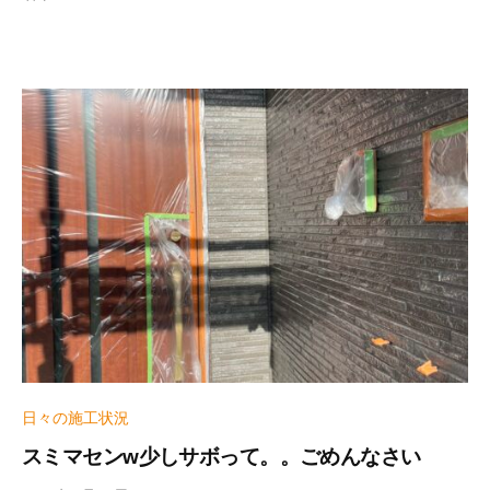
e
r
_
h
i
z
u
m
e
日々の施工状況
スミマセンw少しサボって。。ごめんなさい