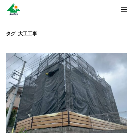
ン
コ
ュ
・
ー
ン
メ
サ
神
サ
ニ
テ
奈
ン
ュ
ン
ン
川
・
ー
リ
ツ
県
タグ:
大工工事
サ
フ
へ
大
ン
ォ
和
ス
リ
ー
市
キ
フ
ム
に
ッ
ォ
株
あ
プ
ー
る
式
ム
外
会
株
壁
社
式
塗
装
会
専
社
門
店