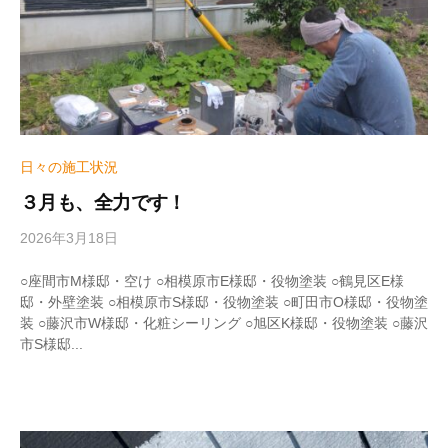
日々の施工状況
３月も、全力です！
2026年3月18日
b
y
w
○座間市M様邸・空け ○相模原市E様邸・役物塗装 ○鶴見区E様
r
邸・外壁塗装 ○相模原市S様邸・役物塗装 ○町田市O様邸・役物塗
i
装 ○藤沢市W様邸・化粧シーリング ○旭区K様邸・役物塗装 ○藤沢
t
市S様邸...
e
r
_
h
i