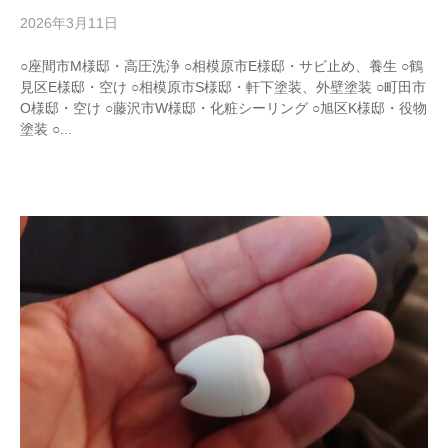
2026年3月11日
b
y
w
○座間市M様邸・高圧洗浄 ○相模原市E様邸・サビ止め、養生 ○鶴
r
見区E様邸・空け ○相模原市S様邸・軒下塗装、外壁塗装 ○町田市
i
O様邸・空け ○藤沢市W様邸・化粧シーリング ○旭区K様邸・役物
t
塗装 ○...
e
r
_
h
i
z
u
m
e