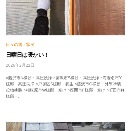
e
日々の施工状況
日曜日は暖かい！
2026年2月21日
b
y
w
○藤沢市N様邸・高圧洗浄 ○藤沢市S様邸・高圧洗浄 ○海老名市Y
r
様邸・高圧洗浄 ○戸塚区S様邸・養生 ○藤沢市O様邸・外壁塗装、
i
役物塗装 ○相模原市W様邸・空け ○座間市F様邸・空け ○町田市N
t
様邸・...
e
r
_
h
i