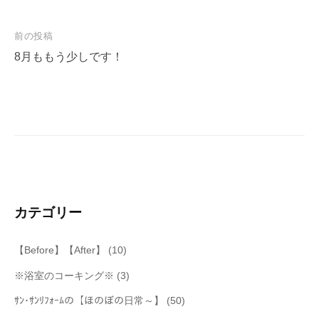
投
前の投稿
稿
8月ももう少しです！
ナ
ビ
ゲ
ー
シ
ョ
ン
カテゴリー
【Before】【After】
(10)
※浴室のコーキング※
(3)
ｻﾝ･ｻﾝﾘﾌｫｰﾑの【ほのぼの日常～】
(50)