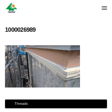
ン
コ
ュ
・
ー
ン
メ
サ
神
サ
ニ
テ
奈
ン
ュ
ン
ン
川
・
ー
リ
ツ
県
1000026989
サ
フ
へ
大
ン
ォ
和
ス
リ
ー
市
キ
フ
ム
に
ッ
ォ
株
あ
プ
ー
る
式
ム
外
会
株
壁
社
式
塗
装
会
専
社
門
店
Threads