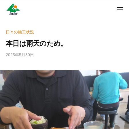
ン
コ
ュ
・
ー
ン
メ
サ
神
サ
ニ
テ
奈
ン
ュ
ン
ン
川
・
ー
リ
ツ
県
日々の施工状況
サ
フ
へ
大
ン
本日は雨天のため。
ォ
和
ス
リ
ー
市
キ
フ
2025年5月30日
b
ム
に
ッ
ォ
y
株
あ
プ
w
ー
る
式
r
ム
外
会
i
株
壁
社
t
式
塗
e
装
会
r
専
社
_
門
h
店
i
z
u