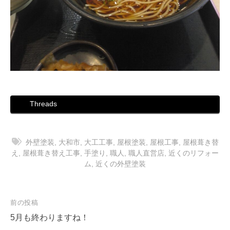
Threads
外壁塗装
,
大和市
,
大工工事
,
屋根塗装
,
屋根工事
,
屋根葺き替
え
,
屋根葺き替え工事
,
手塗り
,
職人
,
職人直営店
,
近くのリフォー
ム
,
近くの外壁塗装
投
前の投稿
稿
5月も終わりますね！