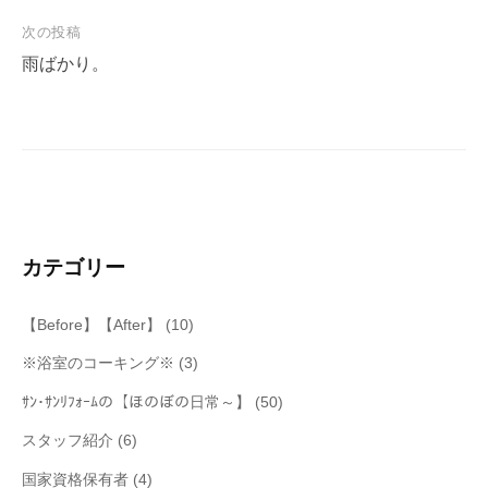
ナ
次の投稿
ビ
雨ばかり。
ゲ
ー
シ
ョ
ン
カテゴリー
【Before】【After】
(10)
※浴室のコーキング※
(3)
ｻﾝ･ｻﾝﾘﾌｫｰﾑの【ほのぼの日常～】
(50)
スタッフ紹介
(6)
国家資格保有者
(4)