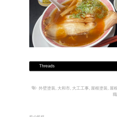
Threads
外壁塗装
,
大和市
,
大工工事
,
屋根塗装
,
屋
職
前の投稿