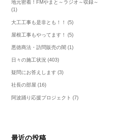
地元密着！FMやまと～ラジオ～収録～
(1)
大工工事も是非とも！！
(5)
屋根工事もやってます！
(5)
悪徳商法・訪問販売の闇
(1)
日々の施工状況
(403)
疑問にお答えします
(3)
社長の部屋
(16)
阿波踊り応援プロジェクト
(7)
最近の投稿