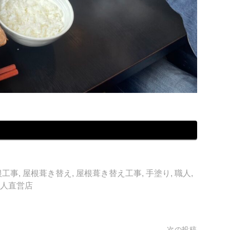
根工事
,
屋根葺き替え
,
屋根葺き替え工事
,
手塗り
,
職人
,
人直営店
次の投稿