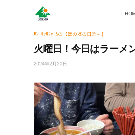
コ
・
ン
HO
サ
サ
神
テ
ン
奈
ン
ン
リ
川
・
ｻﾝ･ｻﾝﾘﾌｫｰﾑの【ほのぼの日常～】
ツ
県
フ
サ
へ
火曜日！今日はラーメ
大
ォ
ン
ス
和
ー
リ
キ
市
2024年2月20日
b
ム
フ
ッ
に
y
株
ォ
プ
あ
w
式
ー
r
る
会
i
ム
外
社
t
壁
株
e
塗
式
r
装
会
_
専
社
h
門