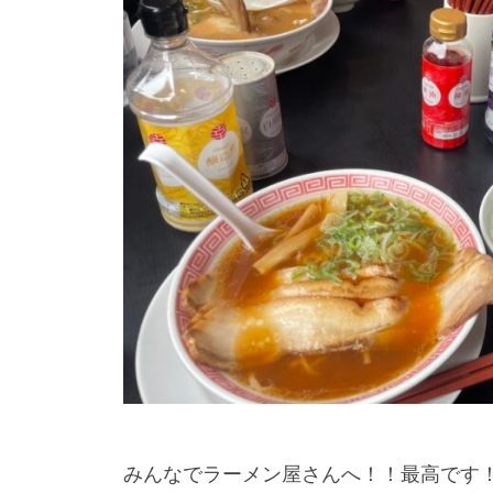
i
店
z
u
m
e
みんなでラーメン屋さんへ！！最高です