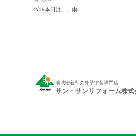
投
2/19本日は。。雨
稿
ナ
ビ
ゲ
ー
シ
ョ
ン
地域密着型の外壁塗装専門店
サン・サンリフォーム株式