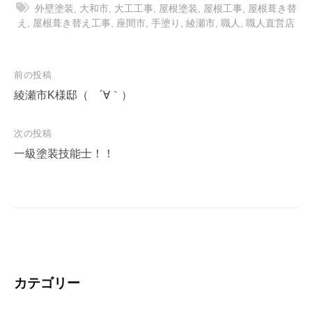
外壁塗装
,
大和市
,
大工工事
,
屋根塗装
,
屋根工事
,
屋根葺き替
え
,
屋根葺き替え工事
,
座間市
,
手塗り
,
綾瀬市
,
職人
,
職人直営店
投
前の投稿
稿
綾瀬市K様邸（ ´∀｀）
ナ
次の投稿
ビ
一級塗装技能士！！
ゲ
ー
シ
ョ
ン
カテゴリー