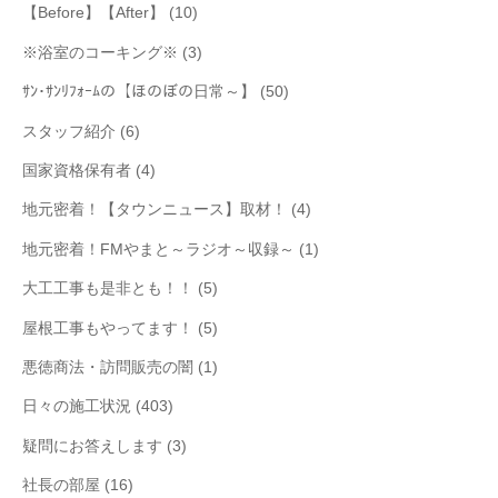
【Before】【After】
(10)
※浴室のコーキング※
(3)
ｻﾝ･ｻﾝﾘﾌｫｰﾑの【ほのぼの日常～】
(50)
スタッフ紹介
(6)
国家資格保有者
(4)
地元密着！【タウンニュース】取材！
(4)
地元密着！FMやまと～ラジオ～収録～
(1)
大工工事も是非とも！！
(5)
屋根工事もやってます！
(5)
悪徳商法・訪問販売の闇
(1)
日々の施工状況
(403)
疑問にお答えします
(3)
社長の部屋
(16)