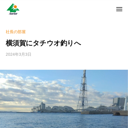
ン
コ
ュ
・
ー
ン
メ
サ
神
サ
ニ
テ
奈
ン
ュ
ン
ン
川
・
ー
リ
ツ
県
社長の部屋
サ
フ
へ
大
ン
横須賀にタチウオ釣りへ
ォ
和
ス
リ
ー
市
キ
フ
2024年3月3日
b
ム
に
ッ
ォ
y
株
あ
プ
w
ー
る
式
r
ム
外
会
i
株
壁
社
t
式
塗
e
装
会
r
専
社
_
門
h
店
i
z
u