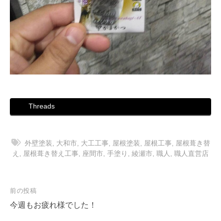
Threads
外壁塗装
,
大和市
,
大工工事
,
屋根塗装
,
屋根工事
,
屋根葺き替
え
,
屋根葺き替え工事
,
座間市
,
手塗り
,
綾瀬市
,
職人
,
職人直営店
投
前の投稿
稿
今週もお疲れ様でした！
ナ