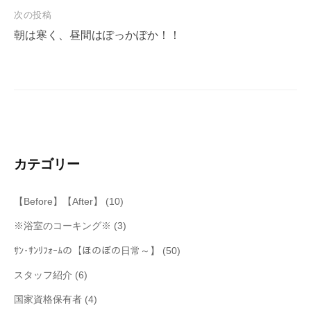
次の投稿
ビ
朝は寒く、昼間はぽっかぽか！！
ゲ
ー
シ
ョ
ン
カテゴリー
【Before】【After】
(10)
※浴室のコーキング※
(3)
ｻﾝ･ｻﾝﾘﾌｫｰﾑの【ほのぼの日常～】
(50)
スタッフ紹介
(6)
国家資格保有者
(4)