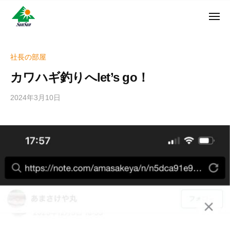
ン
コ
ュ
・
ー
ン
メ
サ
神
サ
ニ
テ
奈
ン
ュ
ン
ン
川
・
ー
リ
ツ
県
社長の部屋
サ
フ
へ
大
ン
カワハギ釣りへlet’s go！
ォ
和
ス
リ
ー
市
キ
フ
2024年3月10日
b
ム
に
ッ
ォ
y
株
あ
プ
w
ー
る
式
r
ム
外
会
i
株
壁
社
t
式
塗
e
装
会
r
専
社
_
門
h
店
i
z
u