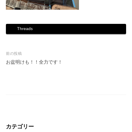
Threads
投
前の投稿
稿
お盆明けも！！全力です！
ナ
ビ
ゲ
ー
シ
ョ
ン
カテゴリー