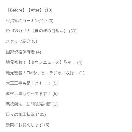
【Before】【After】
(10)
※浴室のコーキング※
(3)
ｻﾝ･ｻﾝﾘﾌｫｰﾑの【ほのぼの日常～】
(50)
スタッフ紹介
(6)
国家資格保有者
(4)
地元密着！【タウンニュース】取材！
(4)
地元密着！FMやまと～ラジオ～収録～
(1)
大工工事も是非とも！！
(5)
屋根工事もやってます！
(5)
悪徳商法・訪問販売の闇
(1)
日々の施工状況
(403)
疑問にお答えします
(3)