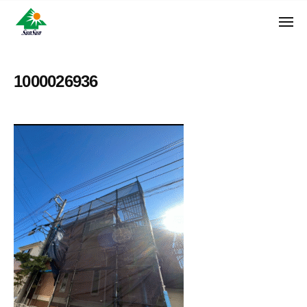
ン
コ
ュ
・
ー
ン
メ
サ
神
サ
ニ
テ
奈
ン
ュ
ン
ン
川
・
ー
リ
ツ
県
1000026936
サ
フ
へ
大
ン
ォ
和
ス
リ
ー
市
キ
フ
ム
に
ッ
ォ
株
あ
プ
ー
る
式
ム
外
会
株
壁
社
式
塗
装
会
専
社
門
店