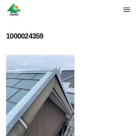
ン
コ
ュ
・
ー
ン
メ
サ
神
サ
ニ
テ
奈
ン
ュ
ン
ン
川
・
ー
リ
ツ
県
1000024359
サ
フ
へ
大
ン
ォ
和
ス
リ
ー
市
キ
フ
ム
に
ッ
ォ
株
あ
プ
ー
る
式
ム
外
会
株
壁
社
式
塗
装
会
専
社
門
店