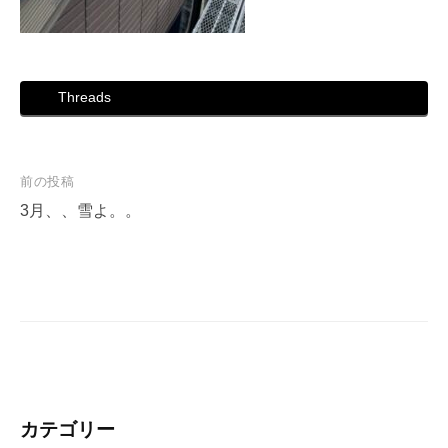
Threads
投
前の投稿
稿
3月、、雪よ。。
ナ
ビ
ゲ
ー
シ
ョ
ン
カテゴリー