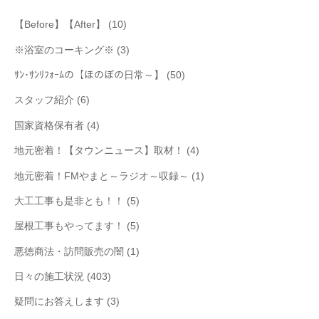
【Before】【After】
(10)
※浴室のコーキング※
(3)
ｻﾝ･ｻﾝﾘﾌｫｰﾑの【ほのぼの日常～】
(50)
スタッフ紹介
(6)
国家資格保有者
(4)
地元密着！【タウンニュース】取材！
(4)
地元密着！FMやまと～ラジオ～収録～
(1)
大工工事も是非とも！！
(5)
屋根工事もやってます！
(5)
悪徳商法・訪問販売の闇
(1)
日々の施工状況
(403)
疑問にお答えします
(3)