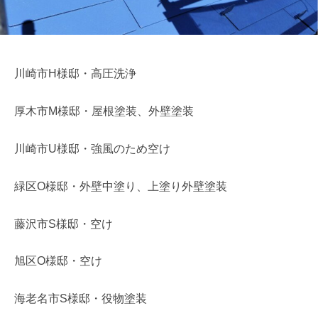
m
e
川崎市H様邸・高圧洗浄
厚木市M様邸・屋根塗装、外壁塗装
川崎市U様邸・強風のため空け
緑区O様邸・外壁中塗り、上塗り外壁塗装
藤沢市S様邸・空け
旭区O様邸・空け
海老名市S様邸・役物塗装