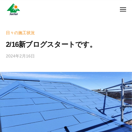
ン
コ
ュ
・
ー
ン
メ
サ
神
サ
ニ
テ
奈
ン
ュ
ン
ン
川
・
ー
リ
ツ
県
日々の施工状況
サ
フ
へ
大
ン
2/16新ブログスタートです。
ォ
和
ス
リ
ー
市
キ
フ
2024年2月16日
b
ム
に
ッ
ォ
y
株
あ
プ
w
ー
る
式
r
ム
外
会
i
株
壁
社
t
式
塗
e
装
会
r
専
社
_
門
h
店
i
z
u