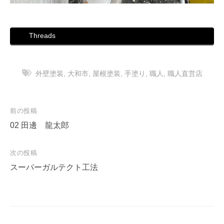
Threads
外壁塗装
,
大和市
,
屋根塗装
,
手塗り
,
職人
,
職人直営店
投
前の投稿
稿
02 田邊 龍太郎
ナ
次の投稿
ビ
スーパーガルテクト工法
ゲ
ー
シ
ョ