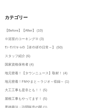
ン
カテゴリー
【Before】【After】
(10)
※浴室のコーキング※
(3)
ｻﾝ･ｻﾝﾘﾌｫｰﾑの【ほのぼの日常～】
(50)
スタッフ紹介
(6)
国家資格保有者
(4)
地元密着！【タウンニュース】取材！
(4)
地元密着！FMやまと～ラジオ～収録～
(1)
大工工事も是非とも！！
(5)
屋根工事もやってます！
(5)
悪徳商法・訪問販売の闇
(1)