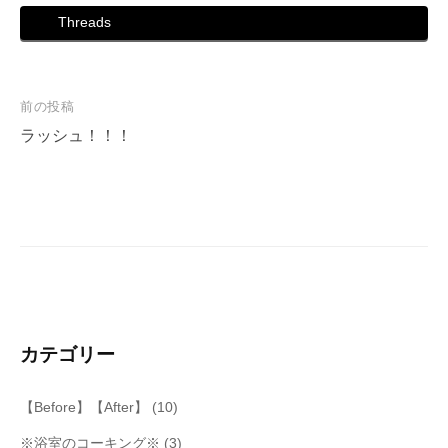
Threads
投
前の投稿
稿
ラッシュ！！！
ナ
ビ
ゲ
ー
シ
ョ
ン
カテゴリー
【Before】【After】
(10)
※浴室のコーキング※
(3)