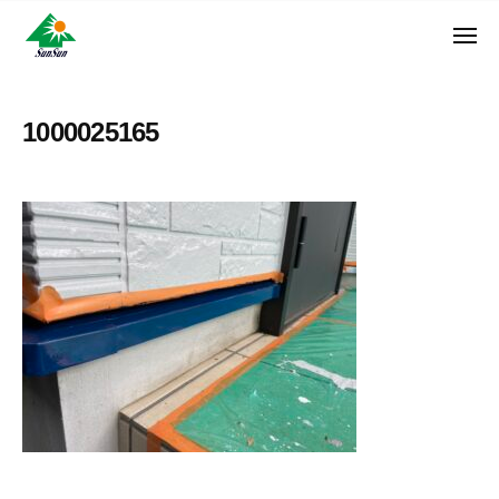
ン
コ
ュ
・
ー
ン
メ
サ
神
サ
ニ
テ
奈
ン
ュ
ン
ン
川
・
ー
リ
ツ
県
1000025165
サ
フ
へ
大
ン
ォ
和
ス
リ
ー
市
キ
フ
ム
に
ッ
ォ
株
あ
プ
ー
る
式
ム
外
会
株
壁
社
式
塗
装
会
専
社
門
店