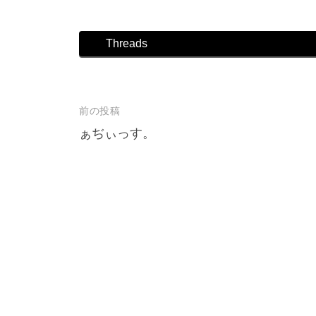
店
Threads
前の投稿
投
ぁぢぃっす。
稿
ナ
ビ
ゲ
ー
シ
ョ
ン