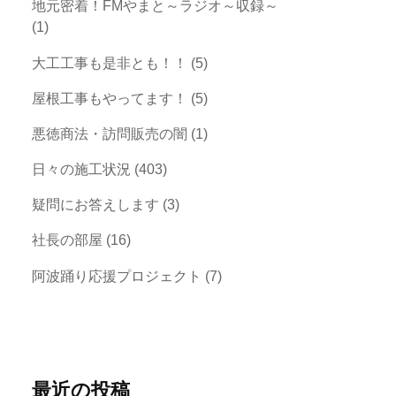
地元密着！FMやまと～ラジオ～収録～
(1)
大工工事も是非とも！！
(5)
屋根工事もやってます！
(5)
悪徳商法・訪問販売の闇
(1)
日々の施工状況
(403)
疑問にお答えします
(3)
社長の部屋
(16)
阿波踊り応援プロジェクト
(7)
最近の投稿