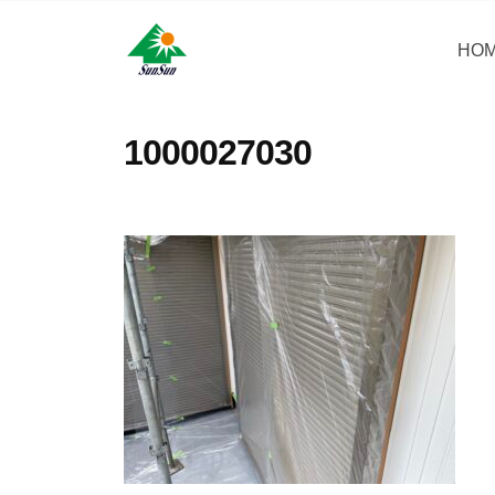
コ
・
ン
HO
サ
サ
神
テ
ン
奈
ン
ン
リ
川
・
ツ
1000027030
県
フ
サ
へ
大
ォ
ン
ス
和
ー
リ
キ
市
ム
フ
ッ
に
株
ォ
プ
あ
式
ー
る
会
ム
外
社
壁
株
塗
式
装
会
専
社
門