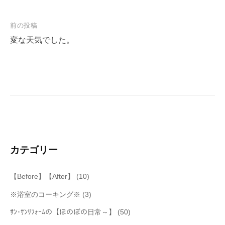
投
前の投稿
稿
変な天気でした。
ナ
ビ
ゲ
ー
シ
ョ
ン
カテゴリー
【Before】【After】
(10)
※浴室のコーキング※
(3)
ｻﾝ･ｻﾝﾘﾌｫｰﾑの【ほのぼの日常～】
(50)