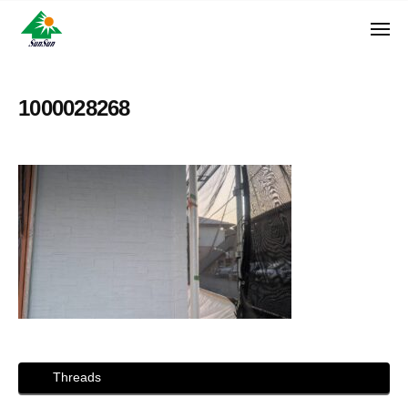
ン
コ
ュ
・
ー
ン
メ
サ
神
サ
ニ
テ
奈
ン
ュ
ン
ン
川
・
ー
リ
ツ
県
1000028268
サ
フ
へ
大
ン
ォ
和
ス
リ
ー
市
キ
フ
ム
に
ッ
ォ
株
あ
プ
ー
る
式
ム
外
会
株
壁
社
式
塗
装
会
専
社
門
店
Threads