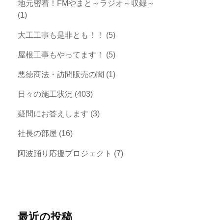
地元密着！FMやまと～ラジオ～収録～
(1)
大工工事も是非とも！！
(5)
屋根工事もやってます！
(5)
悪徳商法・訪問販売の闇
(1)
日々の施工状況
(403)
疑問にお答えします
(3)
社長の部屋
(16)
阿波踊り応援プロジェクト
(7)
最近の投稿