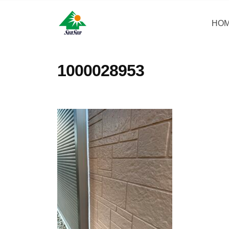
コ
・
ン
HO
サ
サ
神
テ
ン
奈
ン
ン
リ
川
・
ツ
1000028953
県
フ
サ
へ
大
ォ
ン
ス
和
ー
リ
キ
市
ム
フ
ッ
に
株
ォ
プ
あ
式
ー
る
会
ム
外
社
壁
株
塗
式
装
会
専
社
門