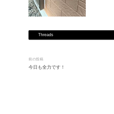
店
Threads
前の投稿
投
今日も全力です！
稿
ナ
ビ
ゲ
ー
シ