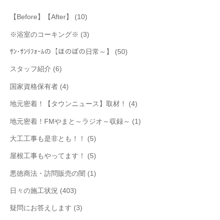
【Before】【After】
(10)
※浴室のコーキング※
(3)
ｻﾝ･ｻﾝﾘﾌｫｰﾑの【ほのぼの日常～】
(50)
スタッフ紹介
(6)
国家資格保有者
(4)
地元密着！【タウンニュース】取材！
(4)
地元密着！FMやまと～ラジオ～収録～
(1)
大工工事も是非とも！！
(5)
屋根工事もやってます！
(5)
悪徳商法・訪問販売の闇
(1)
日々の施工状況
(403)
疑問にお答えします
(3)