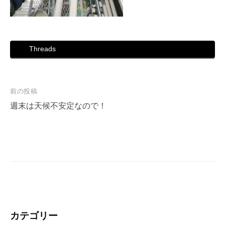
Threads
投
前の投稿
稿
週末は天候不安定なので！
ナ
ビ
ゲ
ー
シ
ョ
ン
カテゴリー