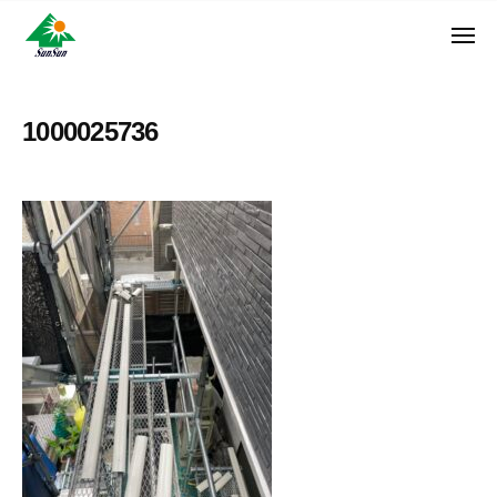
ン
コ
ュ
・
ー
ン
メ
サ
神
サ
ニ
テ
奈
ン
ュ
ン
ン
川
・
ー
リ
ツ
県
1000025736
サ
フ
へ
大
ン
ォ
和
ス
リ
ー
市
キ
フ
ム
に
ッ
ォ
株
あ
プ
ー
る
式
ム
外
会
株
壁
社
式
塗
装
会
専
社
門
店