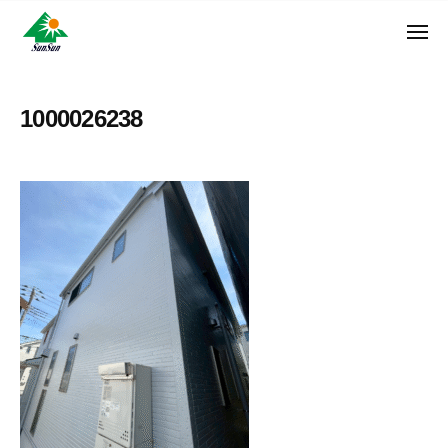
ン
コ
ュ
・
ー
ン
メ
サ
神
サ
ニ
テ
奈
ン
ュ
ン
ン
川
・
ー
リ
ツ
県
1000026238
サ
フ
へ
大
ン
ォ
和
ス
リ
ー
市
キ
フ
ム
に
ッ
ォ
株
あ
プ
ー
る
式
ム
外
会
株
壁
社
式
塗
装
会
専
社
門
店