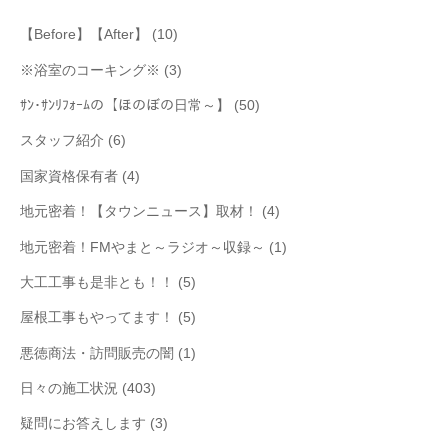
【Before】【After】
(10)
※浴室のコーキング※
(3)
ｻﾝ･ｻﾝﾘﾌｫｰﾑの【ほのぼの日常～】
(50)
スタッフ紹介
(6)
国家資格保有者
(4)
地元密着！【タウンニュース】取材！
(4)
地元密着！FMやまと～ラジオ～収録～
(1)
大工工事も是非とも！！
(5)
屋根工事もやってます！
(5)
悪徳商法・訪問販売の闇
(1)
日々の施工状況
(403)
疑問にお答えします
(3)