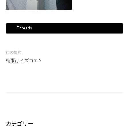
Threads
投
前の投稿
稿
梅雨はイズコエ？
ナ
ビ
ゲ
ー
シ
ョ
ン
カテゴリー