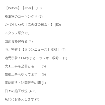
【Before】【After】
(10)
※浴室のコーキング※
(3)
ｻﾝ･ｻﾝﾘﾌｫｰﾑの【ほのぼの日常～】
(50)
スタッフ紹介
(6)
国家資格保有者
(4)
地元密着！【タウンニュース】取材！
(4)
地元密着！FMやまと～ラジオ～収録～
(1)
大工工事も是非とも！！
(5)
屋根工事もやってます！
(5)
悪徳商法・訪問販売の闇
(1)
日々の施工状況
(403)
疑問にお答えします
(3)