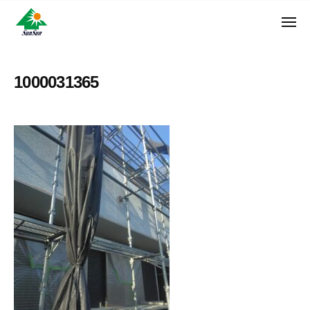
ン
コ
ュ
・
ー
ン
メ
サ
神
サ
ニ
テ
奈
ン
ュ
ン
ン
川
・
ー
リ
ツ
県
1000031365
サ
フ
へ
大
ン
ォ
和
ス
リ
ー
市
キ
フ
ム
に
ッ
ォ
株
あ
プ
ー
る
式
ム
外
会
株
壁
社
式
塗
装
会
専
社
門
店