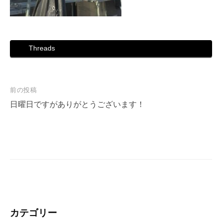
Threads
投
前の投稿
稿
日曜日ですがありがとうございます！
ナ
ビ
ゲ
ー
シ
ョ
ン
カテゴリー