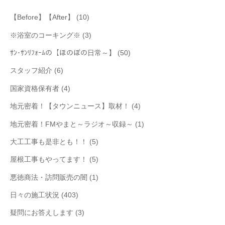
【Before】【After】
(10)
※浴室のコーキング※
(3)
ｻﾝ･ｻﾝﾘﾌｫｰﾑの【ほのぼの日常～】
(50)
スタッフ紹介
(6)
国家資格保有者
(4)
地元密着！【タウンニュース】取材！
(4)
地元密着！FMやまと～ラジオ～収録～
(1)
大工工事も是非とも！！
(5)
屋根工事もやってます！
(5)
悪徳商法・訪問販売の闇
(1)
日々の施工状況
(403)
疑問にお答えします
(3)