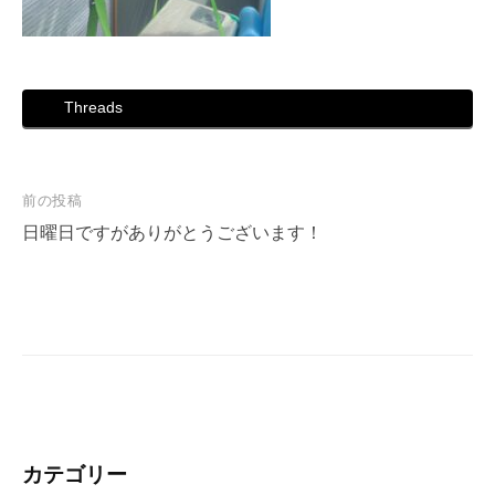
Threads
投
前の投稿
稿
日曜日ですがありがとうございます！
ナ
ビ
ゲ
ー
シ
ョ
ン
カテゴリー