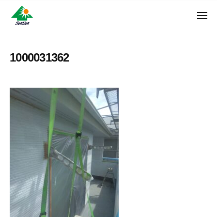
ン
コ
ュ
・
ー
ン
メ
サ
神
サ
ニ
テ
奈
ン
ュ
ン
ン
川
・
ー
リ
ツ
県
1000031362
サ
フ
へ
大
ン
ォ
和
ス
リ
ー
市
キ
フ
ム
に
ッ
ォ
株
あ
プ
ー
る
式
ム
外
会
株
壁
社
式
塗
装
会
専
社
門
店