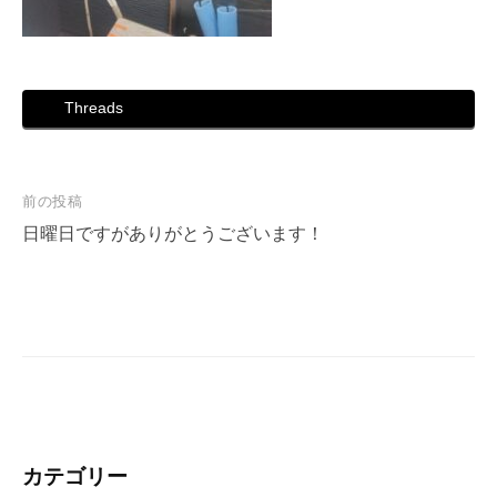
Threads
投
前の投稿
稿
日曜日ですがありがとうございます！
ナ
ビ
ゲ
ー
シ
ョ
ン
カテゴリー