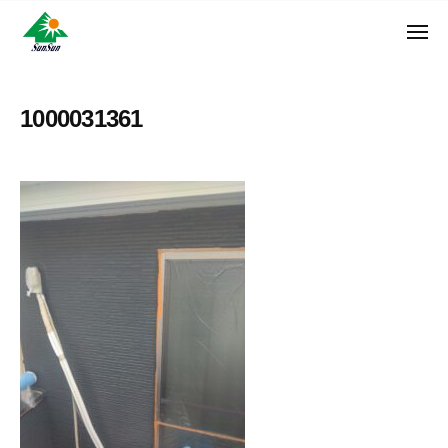
ン
コ
ュ
・
ー
ン
メ
サ
神
サ
ニ
テ
奈
ン
ュ
ン
ン
川
・
ー
リ
ツ
県
1000031361
サ
フ
へ
大
ン
ォ
和
ス
リ
ー
市
キ
フ
ム
に
ッ
ォ
株
あ
プ
ー
る
式
ム
外
会
株
壁
社
式
塗
装
会
専
社
門
店