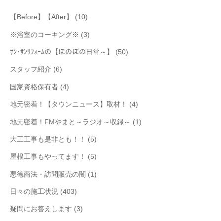
【Before】【After】
(10)
※浴室のコーキング※
(3)
ｻﾝ･ｻﾝﾘﾌｫｰﾑの【ほのぼの日常～】
(50)
スタッフ紹介
(6)
国家資格保有者
(4)
地元密着！【タウンニュース】取材！
(4)
地元密着！FMやまと～ラジオ～収録～
(1)
大工工事も是非とも！！
(5)
屋根工事もやってます！
(5)
悪徳商法・訪問販売の闇
(1)
日々の施工状況
(403)
疑問にお答えします
(3)