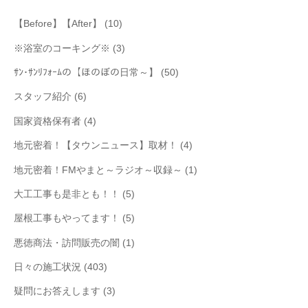
【Before】【After】
(10)
※浴室のコーキング※
(3)
ｻﾝ･ｻﾝﾘﾌｫｰﾑの【ほのぼの日常～】
(50)
スタッフ紹介
(6)
国家資格保有者
(4)
地元密着！【タウンニュース】取材！
(4)
地元密着！FMやまと～ラジオ～収録～
(1)
大工工事も是非とも！！
(5)
屋根工事もやってます！
(5)
悪徳商法・訪問販売の闇
(1)
日々の施工状況
(403)
疑問にお答えします
(3)