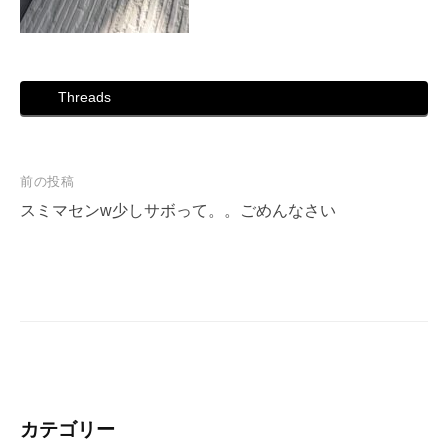
Threads
投
前の投稿
稿
スミマセンw少しサボって。。ごめんなさい
ナ
ビ
ゲ
ー
シ
ョ
ン
カテゴリー