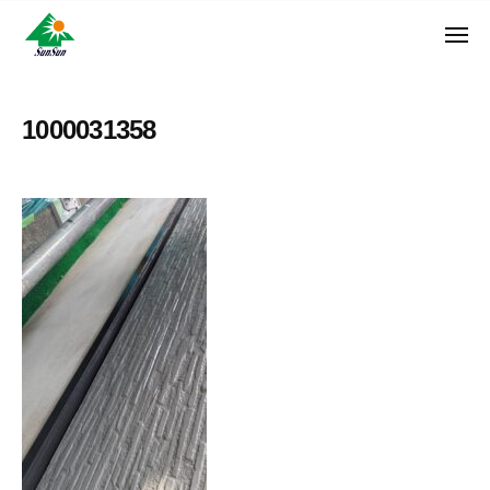
ン
コ
ュ
・
ー
ン
メ
サ
神
サ
ニ
テ
奈
ン
ュ
ン
ン
川
・
ー
リ
ツ
県
1000031358
サ
フ
へ
大
ン
ォ
和
ス
リ
ー
市
キ
フ
ム
に
ッ
ォ
株
あ
プ
ー
る
式
ム
外
会
株
壁
社
式
塗
装
会
専
社
門
店