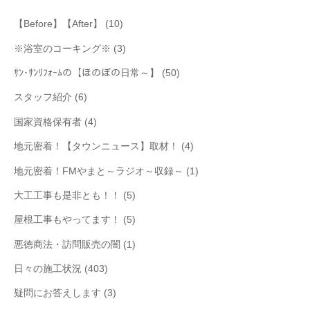
【Before】【After】
(10)
※浴室のコーキング※
(3)
ｻﾝ･ｻﾝﾘﾌｫｰﾑの【ほのぼの日常～】
(50)
スタッフ紹介
(6)
国家資格保有者
(4)
地元密着！【タウンニュース】取材！
(4)
地元密着！FMやまと～ラジオ～収録～
(1)
大工工事も是非とも！！
(5)
屋根工事もやってます！
(5)
悪徳商法・訪問販売の闇
(1)
日々の施工状況
(403)
疑問にお答えします
(3)