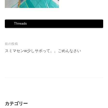
Threads
投
前の投稿
稿
スミマセンw少しサボって。。ごめんなさい
ナ
ビ
ゲ
ー
シ
ョ
ン
カテゴリー