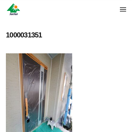
ン
コ
ュ
・
ー
ン
メ
サ
神
サ
ニ
テ
奈
ン
ュ
ン
ン
川
・
ー
リ
ツ
県
1000031351
サ
フ
へ
大
ン
ォ
和
ス
リ
ー
市
キ
フ
ム
に
ッ
ォ
株
あ
プ
ー
る
式
ム
外
会
株
壁
社
式
塗
装
会
専
社
門
店