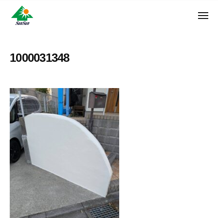
ン
コ
ュ
・
ー
ン
メ
サ
神
サ
ニ
テ
奈
ン
ュ
ン
ン
川
・
ー
リ
ツ
県
1000031348
サ
フ
へ
大
ン
ォ
和
ス
リ
ー
市
キ
フ
ム
に
ッ
ォ
株
あ
プ
ー
る
式
ム
外
会
株
壁
社
式
塗
装
会
専
社
門
店