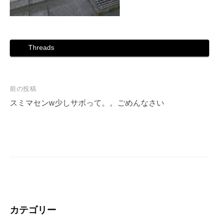
Threads
投
前の投稿
稿
スミマセンw少しサボって。。ごめんなさい
ナ
ビ
ゲ
ー
シ
ョ
ン
カテゴリー