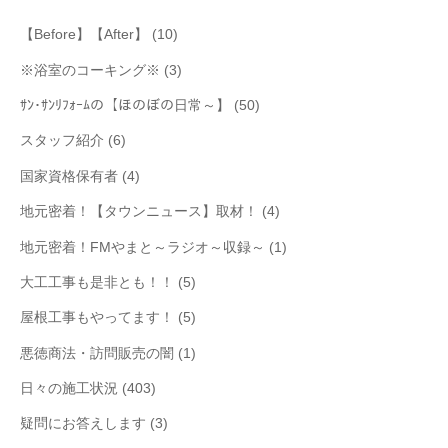
【Before】【After】
(10)
※浴室のコーキング※
(3)
ｻﾝ･ｻﾝﾘﾌｫｰﾑの【ほのぼの日常～】
(50)
スタッフ紹介
(6)
国家資格保有者
(4)
地元密着！【タウンニュース】取材！
(4)
地元密着！FMやまと～ラジオ～収録～
(1)
大工工事も是非とも！！
(5)
屋根工事もやってます！
(5)
悪徳商法・訪問販売の闇
(1)
日々の施工状況
(403)
疑問にお答えします
(3)