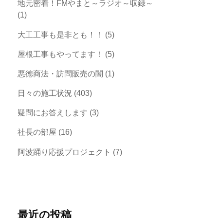
地元密着！FMやまと～ラジオ～収録～
(1)
大工工事も是非とも！！
(5)
屋根工事もやってます！
(5)
悪徳商法・訪問販売の闇
(1)
日々の施工状況
(403)
疑問にお答えします
(3)
社長の部屋
(16)
阿波踊り応援プロジェクト
(7)
最近の投稿