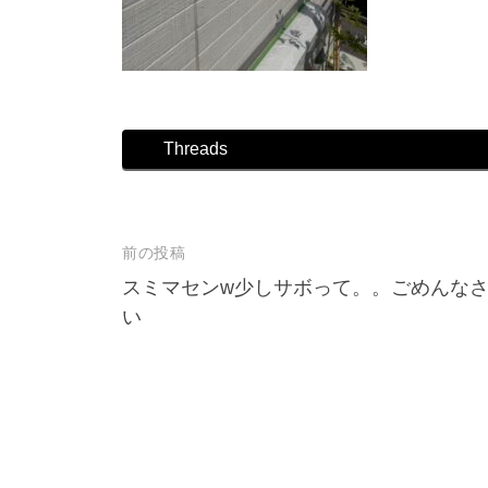
店
Threads
前の投稿
投
スミマセンw少しサボって。。ごめんな
稿
い
ナ
ビ
ゲ
ー
シ