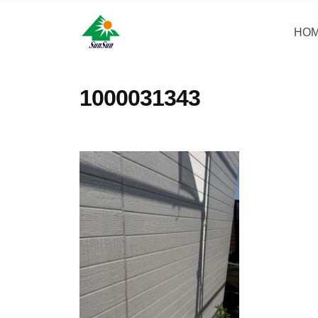
コ
・
ン
HO
サ
サ
神
テ
ン
奈
ン
ン
リ
川
・
ツ
1000031343
県
フ
サ
へ
大
ォ
ン
ス
和
ー
リ
キ
市
ム
フ
ッ
に
株
ォ
プ
あ
式
ー
る
会
ム
外
社
壁
株
塗
式
装
会
専
社
門