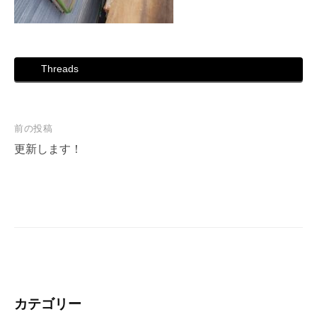
Threads
投
前の投稿
稿
更新します！
ナ
ビ
ゲ
ー
シ
ョ
ン
カテゴリー