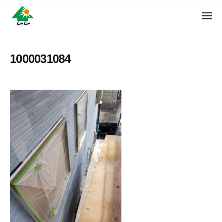
ン
コ
ュ
・
ー
ン
メ
サ
神
サ
ニ
テ
奈
ン
ュ
ン
ン
川
・
ー
リ
ツ
県
1000031084
サ
フ
へ
大
ン
ォ
和
ス
リ
ー
市
キ
フ
ム
に
ッ
ォ
株
あ
プ
ー
る
式
ム
外
会
株
壁
社
式
塗
装
会
専
社
門
店