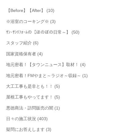
【Before】【After】
(10)
※浴室のコーキング※
(3)
ｻﾝ･ｻﾝﾘﾌｫｰﾑの【ほのぼの日常～】
(50)
スタッフ紹介
(6)
国家資格保有者
(4)
地元密着！【タウンニュース】取材！
(4)
地元密着！FMやまと～ラジオ～収録～
(1)
大工工事も是非とも！！
(5)
屋根工事もやってます！
(5)
悪徳商法・訪問販売の闇
(1)
日々の施工状況
(403)
疑問にお答えします
(3)