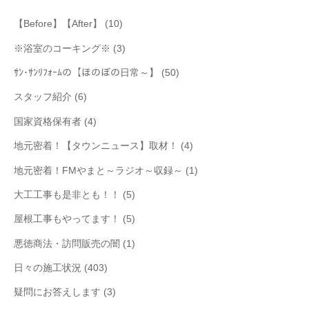
【Before】【After】
(10)
※浴室のコーキング※
(3)
ｻﾝ･ｻﾝﾘﾌｫｰﾑの【ほのぼの日常～】
(50)
スタッフ紹介
(6)
国家資格保有者
(4)
地元密着！【タウンニュース】取材！
(4)
地元密着！FMやまと～ラジオ～収録～
(1)
大工工事も是非とも！！
(5)
屋根工事もやってます！
(5)
悪徳商法・訪問販売の闇
(1)
日々の施工状況
(403)
疑問にお答えします
(3)