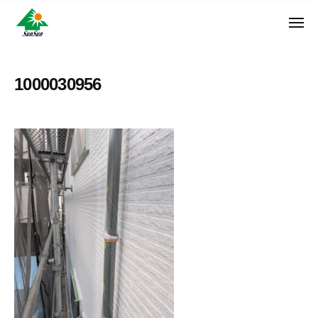
ン
コ
ュ
・
ー
ン
メ
サ
神
サ
ニ
テ
奈
ン
ュ
ン
ン
川
・
ー
リ
ツ
県
1000030956
サ
フ
へ
大
ン
ォ
和
ス
リ
ー
市
キ
フ
ム
に
ッ
ォ
株
あ
プ
ー
る
式
ム
外
会
株
壁
社
式
塗
装
会
専
社
門
店