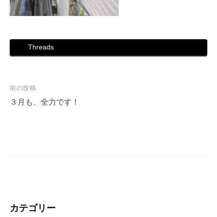
Threads
投
前の投稿
稿
３月も、全力です！
ナ
ビ
ゲ
ー
シ
ョ
ン
カテゴリー