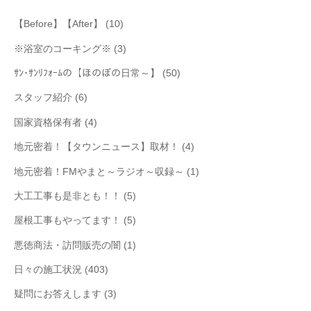
【Before】【After】
(10)
※浴室のコーキング※
(3)
ｻﾝ･ｻﾝﾘﾌｫｰﾑの【ほのぼの日常～】
(50)
スタッフ紹介
(6)
国家資格保有者
(4)
地元密着！【タウンニュース】取材！
(4)
地元密着！FMやまと～ラジオ～収録～
(1)
大工工事も是非とも！！
(5)
屋根工事もやってます！
(5)
悪徳商法・訪問販売の闇
(1)
日々の施工状況
(403)
疑問にお答えします
(3)