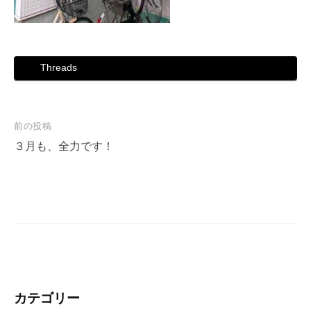
Threads
投
前の投稿
稿
３月も、全力です！
ナ
ビ
ゲ
ー
シ
ョ
ン
カテゴリー