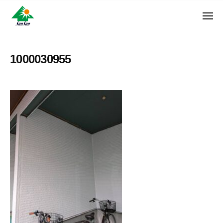
ン
コ
ュ
・
ー
ン
メ
サ
神
サ
ニ
テ
奈
ン
ュ
ン
ン
川
・
ー
リ
ツ
県
1000030955
サ
フ
へ
大
ン
ォ
和
ス
リ
ー
市
キ
フ
ム
に
ッ
ォ
株
あ
プ
ー
る
式
ム
外
会
株
壁
社
式
塗
装
会
専
社
門
店