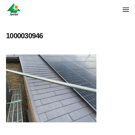
ン
コ
ュ
・
ー
ン
メ
サ
神
サ
ニ
テ
奈
ン
ュ
ン
ン
川
・
ー
リ
ツ
県
1000030946
サ
フ
へ
大
ン
ォ
和
ス
リ
ー
市
キ
フ
ム
に
ッ
ォ
株
あ
プ
ー
る
式
ム
外
会
株
壁
社
式
塗
装
会
専
社
門
店