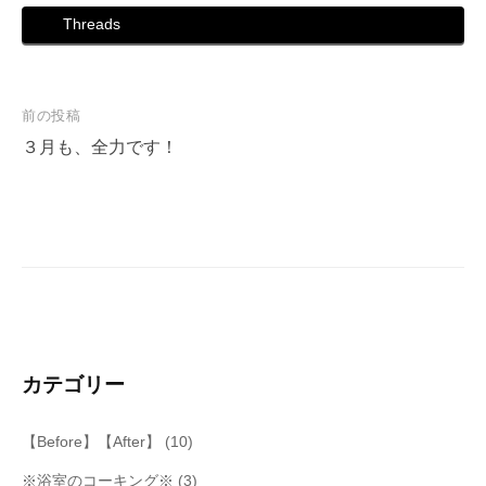
Threads
投
前の投稿
稿
３月も、全力です！
ナ
ビ
ゲ
ー
シ
ョ
ン
カテゴリー
【Before】【After】
(10)
※浴室のコーキング※
(3)