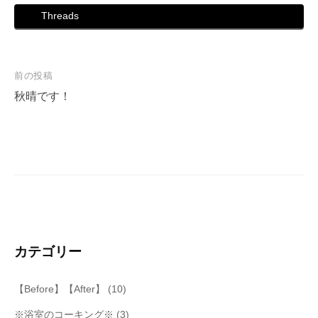
Threads
投
前の投稿
稿
秋晴です！
ナ
ビ
ゲ
ー
シ
ョ
ン
カテゴリー
【Before】【After】
(10)
※浴室のコーキング※
(3)