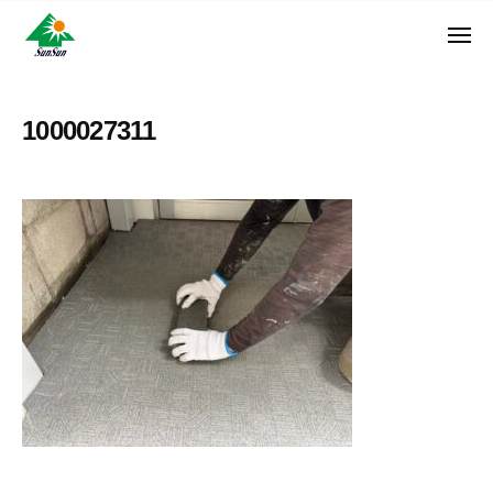
ン
コ
ュ
・
ー
ン
メ
サ
神
サ
ニ
テ
奈
ン
ュ
ン
ン
川
・
ー
リ
ツ
県
1000027311
サ
フ
へ
大
ン
ォ
和
ス
リ
ー
市
キ
フ
ム
に
ッ
ォ
株
あ
プ
ー
る
式
ム
外
会
株
壁
社
式
塗
装
会
専
社
門
店