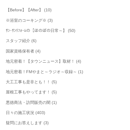
【Before】【After】
(10)
※浴室のコーキング※
(3)
ｻﾝ･ｻﾝﾘﾌｫｰﾑの【ほのぼの日常～】
(50)
スタッフ紹介
(6)
国家資格保有者
(4)
地元密着！【タウンニュース】取材！
(4)
地元密着！FMやまと～ラジオ～収録～
(1)
大工工事も是非とも！！
(5)
屋根工事もやってます！
(5)
悪徳商法・訪問販売の闇
(1)
日々の施工状況
(403)
疑問にお答えします
(3)