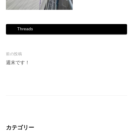
Threads
投
前の投稿
稿
週末です！
ナ
ビ
ゲ
ー
シ
ョ
ン
カテゴリー