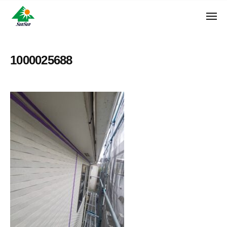
ン
コ
ュ
・
ー
ン
メ
サ
神
サ
ニ
テ
奈
ン
ュ
ン
ン
川
・
ー
リ
ツ
県
1000025688
サ
フ
へ
大
ン
ォ
和
ス
リ
ー
市
キ
フ
ム
に
ッ
ォ
株
あ
プ
ー
る
式
ム
外
会
株
壁
社
式
塗
装
会
専
社
門
店