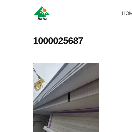
コ
・
ン
HO
サ
サ
神
テ
ン
奈
ン
ン
リ
川
・
ツ
1000025687
県
フ
サ
へ
大
ォ
ン
ス
和
ー
リ
キ
市
ム
フ
ッ
に
株
ォ
プ
あ
式
ー
る
会
ム
外
社
壁
株
塗
式
装
会
専
社
門