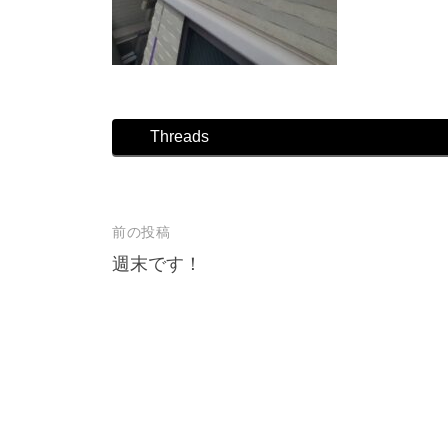
店
Threads
前の投稿
投
週末です！
稿
ナ
ビ
ゲ
ー
シ