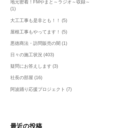
地元密着！FMやまと～ラジオ～収録～
(1)
大工工事も是非とも！！
(5)
屋根工事もやってます！
(5)
悪徳商法・訪問販売の闇
(1)
日々の施工状況
(403)
疑問にお答えします
(3)
社長の部屋
(16)
阿波踊り応援プロジェクト
(7)
最近の投稿