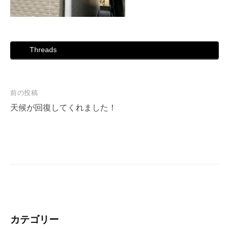
Threads
投
前の投稿
稿
天候が回復してくれました！
ナ
ビ
ゲ
ー
シ
ョ
ン
カテゴリー