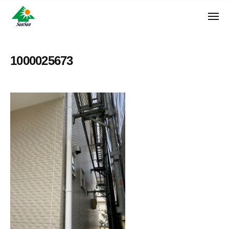
ン
コ
ュ
・
ー
ン
メ
サ
神
サ
ニ
テ
奈
ン
ュ
ン
ン
川
・
ー
リ
ツ
県
1000025673
サ
フ
へ
大
ン
ォ
和
ス
リ
ー
市
キ
フ
ム
に
ッ
ォ
株
あ
プ
ー
る
式
ム
外
会
株
壁
社
式
塗
装
会
専
社
門
店