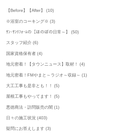
【Before】【After】
(10)
※浴室のコーキング※
(3)
ｻﾝ･ｻﾝﾘﾌｫｰﾑの【ほのぼの日常～】
(50)
スタッフ紹介
(6)
国家資格保有者
(4)
地元密着！【タウンニュース】取材！
(4)
地元密着！FMやまと～ラジオ～収録～
(1)
大工工事も是非とも！！
(5)
屋根工事もやってます！
(5)
悪徳商法・訪問販売の闇
(1)
日々の施工状況
(403)
疑問にお答えします
(3)