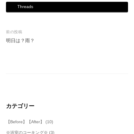
Threads
投
前の投稿
稿
明日は？雨？
ナ
ビ
ゲ
ー
シ
ョ
ン
カテゴリー
【Before】【After】
(10)
※浴室のコーキング※
(3)