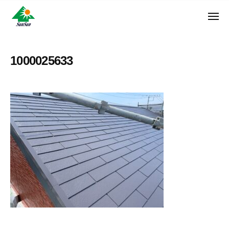
ン
コ
ュ
・
ー
ン
メ
サ
神
サ
ニ
テ
奈
ン
ュ
ン
ン
川
・
ー
リ
ツ
県
1000025633
サ
フ
へ
大
ン
ォ
和
ス
リ
ー
市
キ
フ
ム
に
ッ
ォ
株
あ
プ
ー
る
式
ム
外
会
株
壁
社
式
塗
装
会
専
社
門
店