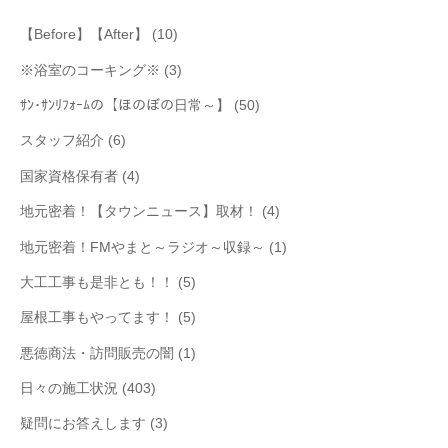
【Before】【After】
(10)
※浴室のコーキング※
(3)
ｻﾝ･ｻﾝﾘﾌｫｰﾑの【ほのぼの日常～】
(50)
スタッフ紹介
(6)
国家資格保有者
(4)
地元密着！【タウンニュース】取材！
(4)
地元密着！FMやまと～ラジオ～収録～
(1)
大工工事も是非とも！！
(5)
屋根工事もやってます！
(5)
悪徳商法・訪問販売の闇
(1)
日々の施工状況
(403)
疑問にお答えします
(3)