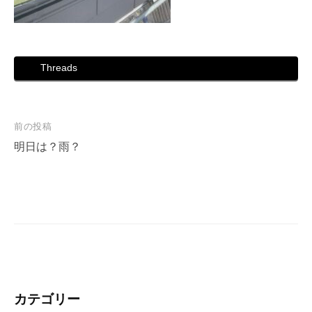
Threads
投
前の投稿
稿
明日は？雨？
ナ
ビ
ゲ
ー
シ
ョ
ン
カテゴリー