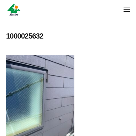
ン
コ
ュ
・
ー
ン
メ
サ
神
サ
ニ
テ
奈
ン
ュ
ン
ン
川
・
ー
リ
ツ
県
1000025632
サ
フ
へ
大
ン
ォ
和
ス
リ
ー
市
キ
フ
ム
に
ッ
ォ
株
あ
プ
ー
る
式
ム
外
会
株
壁
社
式
塗
装
会
専
社
門
店