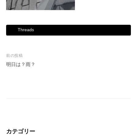
Threads
投
前の投稿
稿
明日は？雨？
ナ
ビ
ゲ
ー
シ
ョ
ン
カテゴリー