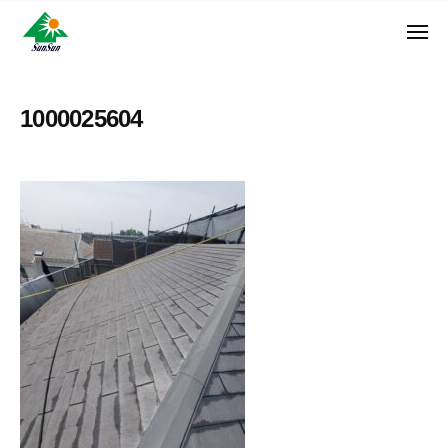
ン
コ
ュ
・
ー
ン
メ
サ
神
サ
ニ
テ
奈
ン
ュ
ン
ン
川
・
ー
リ
ツ
県
1000025604
サ
フ
へ
大
ン
ォ
和
ス
リ
ー
市
キ
フ
ム
に
ッ
ォ
株
あ
プ
ー
る
式
ム
外
会
株
壁
社
式
塗
装
会
専
社
門
店