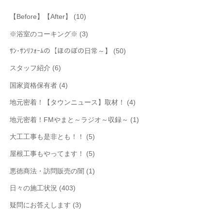
【Before】【After】
(10)
※浴室のコーキング※
(3)
ｻﾝ･ｻﾝﾘﾌｫｰﾑの【ほのぼの日常～】
(50)
スタッフ紹介
(6)
国家資格保有者
(4)
地元密着！【タウンニュース】取材！
(4)
地元密着！FMやまと～ラジオ～収録～
(1)
大工工事も是非とも！！
(5)
屋根工事もやってます！
(5)
悪徳商法・訪問販売の闇
(1)
日々の施工状況
(403)
疑問にお答えします
(3)