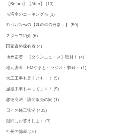
【Before】【After】
(10)
※浴室のコーキング※
(3)
ｻﾝ･ｻﾝﾘﾌｫｰﾑの【ほのぼの日常～】
(50)
スタッフ紹介
(6)
国家資格保有者
(4)
地元密着！【タウンニュース】取材！
(4)
地元密着！FMやまと～ラジオ～収録～
(1)
大工工事も是非とも！！
(5)
屋根工事もやってます！
(5)
悪徳商法・訪問販売の闇
(1)
日々の施工状況
(403)
疑問にお答えします
(3)
社長の部屋
(16)