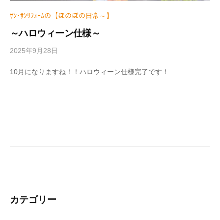
ｻﾝ･ｻﾝﾘﾌｫｰﾑの【ほのぼの日常～】
～ハロウィーン仕様～
2025年9月28日
b
y
w
10月になりますね！！ハロウィーン仕様完了です！
r
i
t
e
r
_
h
i
z
u
m
e
カテゴリー