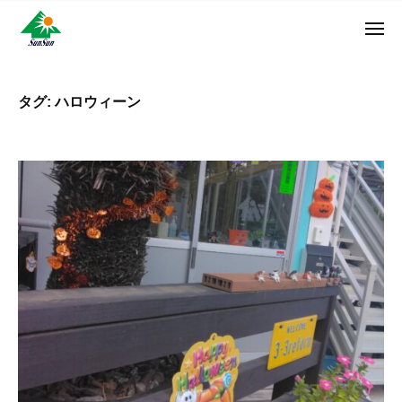
ン
コ
ュ
・
ー
ン
メ
サ
神
サ
ニ
テ
奈
ン
ュ
ン
ン
川
・
ー
リ
ツ
県
タグ:
ハロウィーン
サ
フ
へ
大
ン
ォ
和
ス
リ
ー
市
キ
フ
ム
に
ッ
ォ
株
あ
プ
ー
る
式
ム
外
会
株
壁
社
式
塗
装
会
専
社
門
店