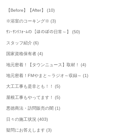
【Before】【After】
(10)
※浴室のコーキング※
(3)
ｻﾝ･ｻﾝﾘﾌｫｰﾑの【ほのぼの日常～】
(50)
スタッフ紹介
(6)
国家資格保有者
(4)
地元密着！【タウンニュース】取材！
(4)
地元密着！FMやまと～ラジオ～収録～
(1)
大工工事も是非とも！！
(5)
屋根工事もやってます！
(5)
悪徳商法・訪問販売の闇
(1)
日々の施工状況
(403)
疑問にお答えします
(3)