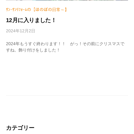
ｻﾝ･ｻﾝﾘﾌｫｰﾑの【ほのぼの日常～】
12月に入りました！
2024年12月2日
b
y
w
2024年もうすぐ終わります！！ がっ！その前にクリスマスで
r
すね。飾り付けをしました！
i
t
e
r
_
h
i
z
u
m
e
カテゴリー