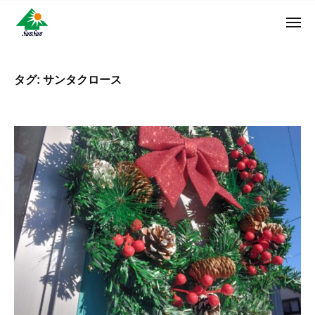
ン
コ
ュ
・
ー
ン
メ
サ
神
サ
ニ
テ
奈
ン
ュ
ン
ン
川
・
ー
リ
ツ
県
タグ:
サンタクロース
サ
フ
へ
大
ン
ォ
和
ス
リ
ー
市
キ
フ
ム
に
ッ
ォ
株
あ
プ
ー
る
式
ム
外
会
株
壁
社
式
塗
装
会
専
社
門
店